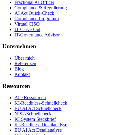
Fractional AI Officer
Compliance & Regulierung
AI Act Quick-Check
Compliance-Programm
Virtual CISO
IT Carve-Out
IT-Governance Advisor
Unternehmen
Über mich
Referenzen
Blog
Kontakt
Ressourcen
Alle Ressourcen
KI-Readiness-Schnellcheck
EU AI Act Schnellcheck
NIS2-Schnellcheck
KI-System-Steckbrief
KI-Readiness Detailanalyse
EU AI Act Detailanalyse