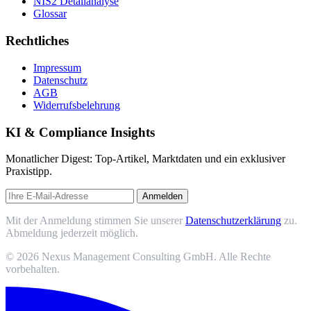
NIS2 Detailanalyse
Glossar
Rechtliches
Impressum
Datenschutz
AGB
Widerrufsbelehrung
KI & Compliance Insights
Monatlicher Digest: Top-Artikel, Marktdaten und ein exklusiver
Praxistipp.
Anmelden
Mit der Anmeldung stimmen Sie unserer
Datenschutzerklärung
zu.
Abmeldung jederzeit möglich.
© 2026 Nexus Management Consulting GmbH. Alle Rechte
vorbehalten.