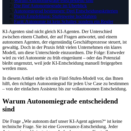
Warum Autonomiegrade entscheidend sind
Die fünf Autonomiegrade im Überblick
Autonomiegrad bestimmen: Drei Entscheidungskriterien
Praxis-Empfehlung: Stufenweise hochfahren
Fazit: Autonomie ist kein Schalter, sondern ein Regler
KI-Agenten sind nicht gleich KI-Agenten. Der Unterschied
zwischen einem Chatbot, der auf Fragen antwortet, und einem
autonomen Agenten, der eigenständig Geschäftsprozesse steuert, ist
gewaltig. Doch in der Praxis fehlt vielen Unternehmen ein klares
Modell, um diese Unterschiede einzuordnen. Die Folge: Entweder
wird zu viel Autonomie zu früh eingeräumt – oder das Potenzial
bleibt ungenutzt, weil jede KI-Entscheidung manuell freigegeben
werden muss.
In diesem Artikel stelle ich ein Fünf-Stufen-Modell vor, das Ihnen
hilft, den richtigen Autonomiegrad für jeden Use Case zu bestimmen
– von der einfachen Assistenz bis zur vollautonomen Entscheidung.
Warum Autonomiegrade entscheidend
sind
Die Frage „Wie autonom darf unser KI-Agent agieren?“ ist keine
technische Frage. Sie ist eine Governance-Entscheidung. Jeder