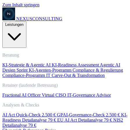
Zum Inhalt springen
NEXUS
CONSULTING
Leistungen
Beratung
KI-Strategie & Agentic AI
KI-Readiness Assessment
Agentic AI
Design Sprint
KI-Agenten-Programm
Compliance & Regulierung
Compliance-Programm
IT Carve-Out & Transformation
Retainer (laufende Betreuung)
Fractional AI Officer
Virtual CISO
IT-Governance Advisor
Analysen & Checks
AI Act Quick-Check
2.500 €
GPAI-Governance-Check
2.500 €
KI-
Readiness Detailanalyse
79 €
EU AI Act Detailanalyse
79 €
NIS2
Detailanalyse
79 €