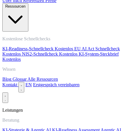
Über mich
Referenzen
Preise
Ressourcen
Kostenlose Schnellchecks
KI-Readiness-Schnellcheck
Kostenlos
EU AI Act Schnellcheck
Kostenlos
NIS2-Schnellcheck
Kostenlos
KI-System-Steckbrief
Kostenlos
Wissen
Blog
Glossar
Alle Ressourcen
Kontakt
EN
Erstgespräch vereinbaren
Leistungen
Beratung
KI-Strategie & Agentic AI
KI-Readiness Assessment
Agentic AI