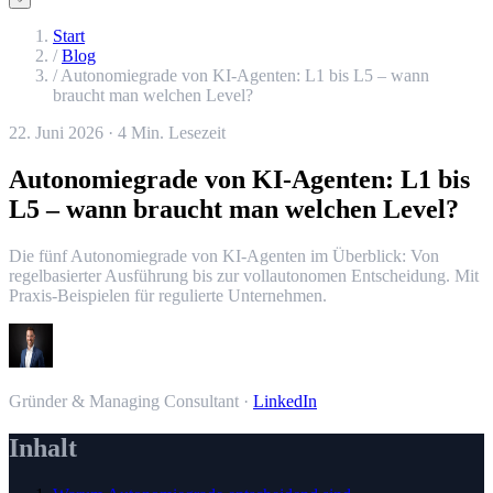
Start
/
Blog
/
Autonomiegrade von KI-Agenten: L1 bis L5 – wann
braucht man welchen Level?
22. Juni 2026
·
4 Min. Lesezeit
Autonomiegrade von KI-Agenten: L1 bis
L5 – wann braucht man welchen Level?
Die fünf Autonomiegrade von KI-Agenten im Überblick: Von
regelbasierter Ausführung bis zur vollautonomen Entscheidung. Mit
Praxis-Beispielen für regulierte Unternehmen.
Simon Schilling
Gründer & Managing Consultant
·
LinkedIn
Inhalt