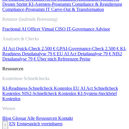
Design Sprint
KI-Agenten-Programm
Compliance & Regulierung
Compliance-Programm
IT Carve-Out & Transformation
Retainer (laufende Betreuung)
Fractional AI Officer
Virtual CISO
IT-Governance Advisor
Analysen & Checks
AI Act Quick-Check
2.500 €
GPAI-Governance-Check
2.500 €
KI-
Readiness Detailanalyse
79 €
EU AI Act Detailanalyse
79 €
NIS2
Detailanalyse
79 €
Über mich
Referenzen
Preise
Ressourcen
Kostenlose Schnellchecks
KI-Readiness-Schnellcheck
Kostenlos
EU AI Act Schnellcheck
Kostenlos
NIS2-Schnellcheck
Kostenlos
KI-System-Steckbrief
Kostenlos
Wissen
Blog
Glossar
Alle Ressourcen
Kontakt
EN
Erstgespräch vereinbaren