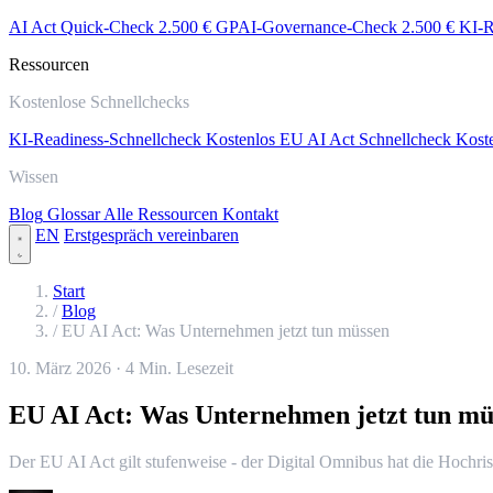
AI Act Quick-Check
2.500 €
GPAI-Governance-Check
2.500 €
KI-R
Ressourcen
Kostenlose Schnellchecks
KI-Readiness-Schnellcheck
Kostenlos
EU AI Act Schnellcheck
Kost
Wissen
Blog
Glossar
Alle Ressourcen
Kontakt
EN
Erstgespräch vereinbaren
Start
/
Blog
/
EU AI Act: Was Unternehmen jetzt tun müssen
10. März 2026
·
4 Min. Lesezeit
EU AI Act: Was Unternehmen jetzt tun mü
Der EU AI Act gilt stufenweise - der Digital Omnibus hat die Hochris