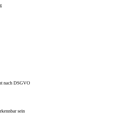
g
icht nach DSGVO
erkennbar sein