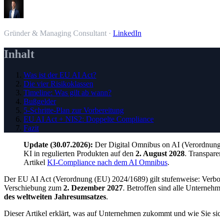
Simon Schilling
Gründer & Managing Consultant
·
LinkedIn
Inhalt
Was ist der EU AI Act?
Die vier Risikoklassen
Timeline: Was gilt ab wann?
Bußgelder
5-Schritte-Plan zur Vorbereitung
EU AI Act + NIS2: Doppelte Compliance
Fazit
Update (30.07.2026):
Der Digital Omnibus on AI (Verordnung 
KI in regulierten Produkten auf den
2. August 2028
. Transpare
Artikel
KI-Compliance nach dem AI Omnibus
.
Der EU AI Act (Verordnung (EU) 2024/1689) gilt stufenweise: Verbot
Verschiebung zum
2. Dezember 2027
. Betroffen sind alle Unterneh
des weltweiten Jahresumsatzes
.
Dieser Artikel erklärt, was auf Unternehmen zukommt und wie Sie si