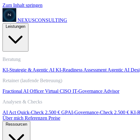
Zum Inhalt springen
NEXUS
CONSULTING
Leistungen
Beratung
KI-Strategie & Agentic AI
KI-Readiness Assessment
Agentic AI Desi
Retainer (laufende Betreuung)
Fractional AI Officer
Virtual CISO
IT-Governance Advisor
Analysen & Checks
AI Act Quick-Check
2.500 €
GPAI-Governance-Check
2.500 €
KI-R
Über mich
Referenzen
Preise
Ressourcen