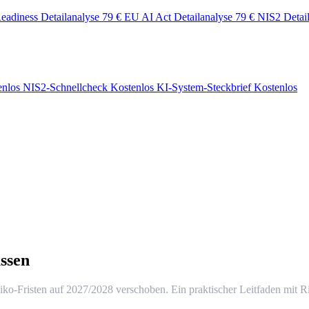
eadiness Detailanalyse
79 €
EU AI Act Detailanalyse
79 €
NIS2 Detai
enlos
NIS2-Schnellcheck
Kostenlos
KI-System-Steckbrief
Kostenlos
ssen
iko-Fristen auf 2027/2028 verschoben. Ein praktischer Leitfaden mit Ris