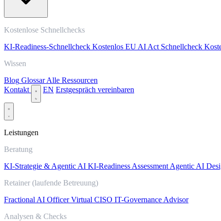
Kostenlose Schnellchecks
KI-Readiness-Schnellcheck
Kostenlos
EU AI Act Schnellcheck
Kost
Wissen
Blog
Glossar
Alle Ressourcen
Kontakt
EN
Erstgespräch vereinbaren
Leistungen
Beratung
KI-Strategie & Agentic AI
KI-Readiness Assessment
Agentic AI Desi
Retainer (laufende Betreuung)
Fractional AI Officer
Virtual CISO
IT-Governance Advisor
Analysen & Checks