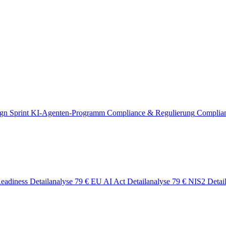
gn Sprint
KI-Agenten-Programm
Compliance & Regulierung
Complia
eadiness Detailanalyse
79 €
EU AI Act Detailanalyse
79 €
NIS2 Detai