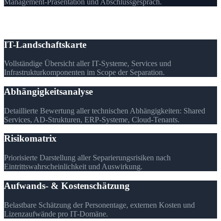
Management-Präsentation und Abschlussgespräch.
Ihre Ergebnisse
IT-Landschaftskarte
Vollständige Übersicht aller IT-Systeme, Services und
Infrastrukturkomponenten im Scope der Separation.
Abhängigkeitsanalyse
Detaillierte Bewertung aller technischen Abhängigkeiten: Shared
Services, AD-Strukturen, ERP-Systeme, Cloud-Tenants.
Risikomatrix
Priorisierte Darstellung aller Separierungsrisiken nach
Eintrittswahrscheinlichkeit und Auswirkung.
Aufwands- & Kostenschätzung
Belastbare Schätzung der Personentage, externen Kosten und
Lizenzaufwände pro IT-Domäne.