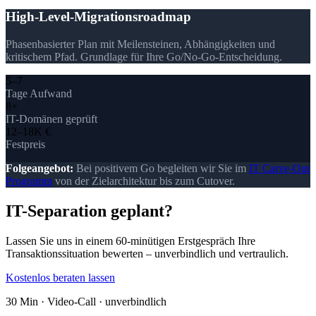
High-Level-Migrationsroadmap
Phasenbasierter Plan mit Meilensteinen, Abhängigkeiten und
kritischem Pfad. Grundlage für Ihre Go/No-Go-Entscheidung.
5–7
Tage Aufwand
8+
IT-Domänen geprüft
12–18K €
Festpreis
Folgeangebot:
Bei positivem Go begleiten wir Sie im
IT Carve-Out
Programm
von der Zielarchitektur bis zum Cutover.
IT-Separation geplant?
Lassen Sie uns in einem 60-minütigen Erstgespräch Ihre
Transaktionssituation bewerten – unverbindlich und vertraulich.
Kostenlos beraten lassen
30 Min · Video-Call · unverbindlich