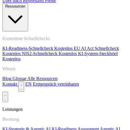
Über mich
Referenzen
Preise
Ressourcen
Kostenlose Schnellchecks
KI-Readiness-Schnellcheck
Kostenlos
EU AI Act Schnellcheck
Kostenlos
NIS2-Schnellcheck
Kostenlos
KI-System-Steckbrief
Kostenlos
Wissen
Blog
Glossar
Alle Ressourcen
Kontakt
EN
Erstgespräch vereinbaren
Leistungen
Beratung
KI-Strategie & Agentic AI
KI-Readiness Assessment
Agentic AI