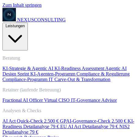
Zum Inhalt springen
NEXUS
CONSULTING
Leistungen
Beratung
KI-Strategie & Agentic AI
KI-Readiness Assessment
Agentic AI
Design Sprint
KI-Agenten-Programm
Compliance & Regulierung
Compliance-Programm
IT Carve-Out & Transformation
Retainer (laufende Betreuung)
Fractional AI Officer
Virtual CISO
IT-Governance Advisor
Analysen & Checks
AI Act Quick-Check
2.500 €
GPAI-Governance-Check
2.500 €
KI-
Readiness Detailanalyse
79 €
EU AI Act Detailanalyse
79 €
NIS2
Detailanalyse
79 €