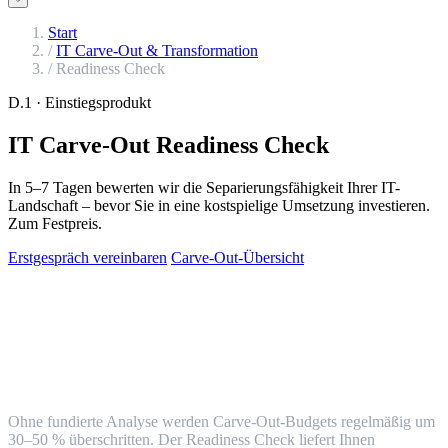
Start
/
IT Carve-Out & Transformation
/
Readiness Check
D.1 · Einstiegsprodukt
IT Carve-Out Readiness Check
In 5–7 Tagen bewerten wir die Separierungsfähigkeit Ihrer IT-
Landschaft – bevor Sie in eine kostspielige Umsetzung investieren.
Zum Festpreis.
Erstgespräch vereinbaren
Carve-Out-Übersicht
Die zentrale Frage vor jeder IT-
Separation
Ist der IT Carve-Out machbar, wie lange dauert er und was wird er
kosten?
Ohne fundierte Analyse werden Carve-Out-Budgets regelmäßig um
30–50 % überschritten. Der Readiness Check liefert Ihnen