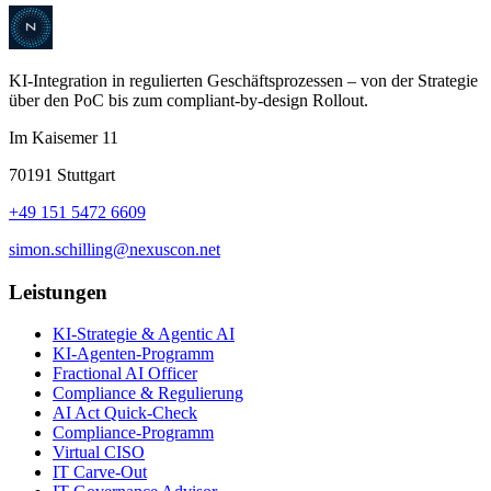
KI-Integration in regulierten Geschäftsprozessen – von der Strategie
über den PoC bis zum compliant-by-design Rollout.
Im Kaisemer 11
70191 Stuttgart
+49 151 5472 6609
simon.schilling@nexuscon.net
Leistungen
KI-Strategie & Agentic AI
KI-Agenten-Programm
Fractional AI Officer
Compliance & Regulierung
AI Act Quick-Check
Compliance-Programm
Virtual CISO
IT Carve-Out