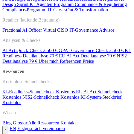
Design Sprint
KI-Agenten-Programm
Compliance & Regulierung
Compliance-Programm
IT Carve-Out & Transformation
Retainer (laufende Betreuung)
Fractional AI Officer
Virtual CISO
IT-Governance Advisor
Analysen & Checks
AI Act Quick-Check
2.500 €
GPAI-Governance-Check
2.500 €
KI-
Readiness Detailanalyse
79 €
EU AI Act Detailanalyse
79 €
NIS2
Detailanalyse
79 €
Über mich
Referenzen
Preise
Ressourcen
Kostenlose Schnellchecks
KI-Readiness-Schnellcheck
Kostenlos
EU AI Act Schnellcheck
Kostenlos
NIS2-Schnellcheck
Kostenlos
KI-System-Steckbrief
Kostenlos
Wissen
Blog
Glossar
Alle Ressourcen
Kontakt
EN
Erstgespräch vereinbaren