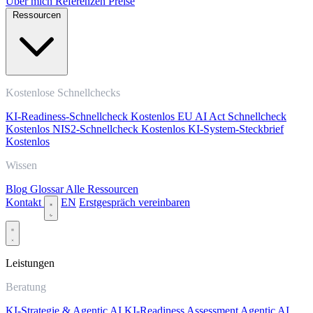
Über mich
Referenzen
Preise
Ressourcen
Kostenlose Schnellchecks
KI-Readiness-Schnellcheck
Kostenlos
EU AI Act Schnellcheck
Kostenlos
NIS2-Schnellcheck
Kostenlos
KI-System-Steckbrief
Kostenlos
Wissen
Blog
Glossar
Alle Ressourcen
Kontakt
EN
Erstgespräch vereinbaren
Leistungen
Beratung
KI-Strategie & Agentic AI
KI-Readiness Assessment
Agentic AI