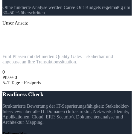
Ohne fundierte Analyse werden Carve-Out-Budgets regelmäßig um
30–50 % überschritten.
Unser Ansatz
Strukturiert planen, kontrolliert
umsetzen
Fünf Phasen mit definierten Quality Gates – skalierbar und
angepasst an Ihre Transaktionssituation.
0
Phase 0
5–7 Tage · Festpreis
Readiness Check
Strukturierte Bewertung der IT-Separierungsfähigkeit: Stakeholder-
Interviews über alle IT-Domänen (Infrastruktur, Netzwerk, Identity,
Applikationen, Cloud, ERP, Security), Dokumentenanalyse und
Architektur-Mapping.
Deliverables