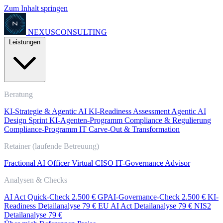
Zum Inhalt springen
NEXUS
CONSULTING
Leistungen
Beratung
KI-Strategie & Agentic AI
KI-Readiness Assessment
Agentic AI
Design Sprint
KI-Agenten-Programm
Compliance & Regulierung
Compliance-Programm
IT Carve-Out & Transformation
Retainer (laufende Betreuung)
Fractional AI Officer
Virtual CISO
IT-Governance Advisor
Analysen & Checks
AI Act Quick-Check
2.500 €
GPAI-Governance-Check
2.500 €
KI-
Readiness Detailanalyse
79 €
EU AI Act Detailanalyse
79 €
NIS2
Detailanalyse
79 €