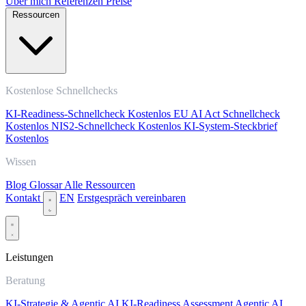
Über mich
Referenzen
Preise
Ressourcen
Kostenlose Schnellchecks
KI-Readiness-Schnellcheck
Kostenlos
EU AI Act Schnellcheck
Kostenlos
NIS2-Schnellcheck
Kostenlos
KI-System-Steckbrief
Kostenlos
Wissen
Blog
Glossar
Alle Ressourcen
Kontakt
EN
Erstgespräch vereinbaren
Leistungen
Beratung
KI-Strategie & Agentic AI
KI-Readiness Assessment
Agentic AI