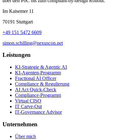
über den PoC bis zum compliant-by-design Rollout.
Im Kaisemer 11
70191 Stuttgart
+49 151 5472 6609
simon.schilling@nexuscon.net
Leistungen
KI-Strategie & Agentic AI
KI-Agenten-Programm
Fractional AI Officer
Compliance & Regulierung
AI Act Quick-Check
Compliance-Programm
Virtual CISO
IT Carve-Out
IT-Governance Advisor
Unternehmen
Über mich