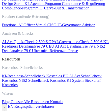
Design Sprint
KI-Agenten-Programm
Compliance & Regulierung
Compliance-Programm
IT Carve-Out & Transformation
Retainer (laufende Betreuung)
Fractional AI Officer
Virtual CISO
IT-Governance Advisor
Analysen & Checks
AI Act Quick-Check
2.500 €
GPAI-Governance-Check
2.500 €
KI-
Readiness Detailanalyse
79 €
EU AI Act Detailanalyse
79 €
NIS2
Detailanalyse
79 €
Über mich
Referenzen
Preise
Ressourcen
Kostenlose Schnellchecks
KI-Readiness-Schnellcheck
Kostenlos
EU AI Act Schnellcheck
Kostenlos
NIS2-Schnellcheck
Kostenlos
KI-System-Steckbrief
Kostenlos
Wissen
Blog
Glossar
Alle Ressourcen
Kontakt
EN
Erstgespräch vereinbaren