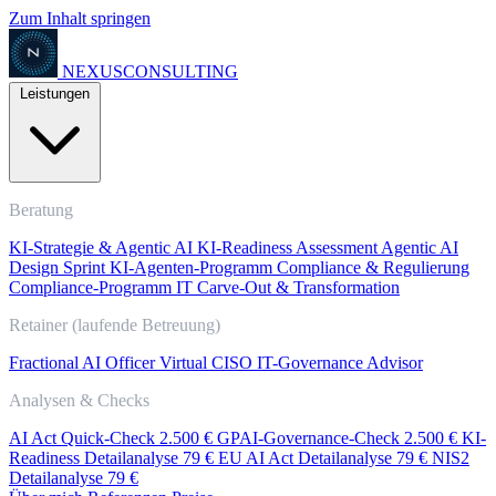
Zum Inhalt springen
NEXUS
CONSULTING
Leistungen
Beratung
KI-Strategie & Agentic AI
KI-Readiness Assessment
Agentic AI
Design Sprint
KI-Agenten-Programm
Compliance & Regulierung
Compliance-Programm
IT Carve-Out & Transformation
Retainer (laufende Betreuung)
Fractional AI Officer
Virtual CISO
IT-Governance Advisor
Analysen & Checks
AI Act Quick-Check
2.500 €
GPAI-Governance-Check
2.500 €
KI-
Readiness Detailanalyse
79 €
EU AI Act Detailanalyse
79 €
NIS2
Detailanalyse
79 €