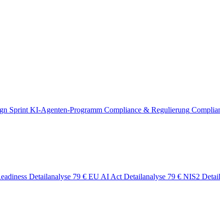
gn Sprint
KI-Agenten-Programm
Compliance & Regulierung
Complia
eadiness Detailanalyse
79 €
EU AI Act Detailanalyse
79 €
NIS2 Detai