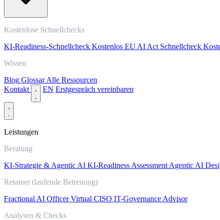
Kostenlose Schnellchecks
KI-Readiness-Schnellcheck
Kostenlos
EU AI Act Schnellcheck
Kost
Wissen
Blog
Glossar
Alle Ressourcen
Kontakt
EN
Erstgespräch vereinbaren
Leistungen
Beratung
KI-Strategie & Agentic AI
KI-Readiness Assessment
Agentic AI Desi
Retainer (laufende Betreuung)
Fractional AI Officer
Virtual CISO
IT-Governance Advisor
Analysen & Checks