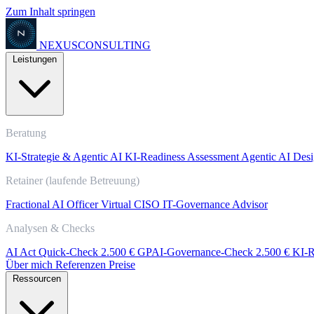
Zum Inhalt springen
NEXUS
CONSULTING
Leistungen
Beratung
KI-Strategie & Agentic AI
KI-Readiness Assessment
Agentic AI Desi
Retainer (laufende Betreuung)
Fractional AI Officer
Virtual CISO
IT-Governance Advisor
Analysen & Checks
AI Act Quick-Check
2.500 €
GPAI-Governance-Check
2.500 €
KI-R
Über mich
Referenzen
Preise
Ressourcen